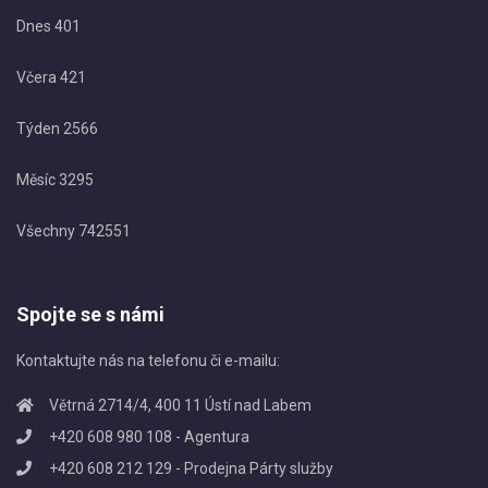
Dnes
401
Včera
421
Týden
2566
Měsíc
3295
Všechny
742551
Spojte se s námi
Kontaktujte nás na telefonu či e-mailu:
Větrná 2714/4, 400 11 Ústí nad Labem
+420 608 980 108 - Agentura
+420 608 212 129 - Prodejna Párty služby